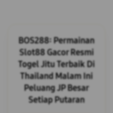
BOS288: Permainan
Slot88 Gacor Resmi
Togel Jitu Terbaik Di
Thailand Malam Ini
Peluang JP Besar
Setiap Putaran