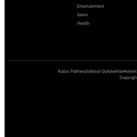
Entertainment
Sains
Health
Kabar Palmerah
About Us
Advertise
Keten
Copyrigh