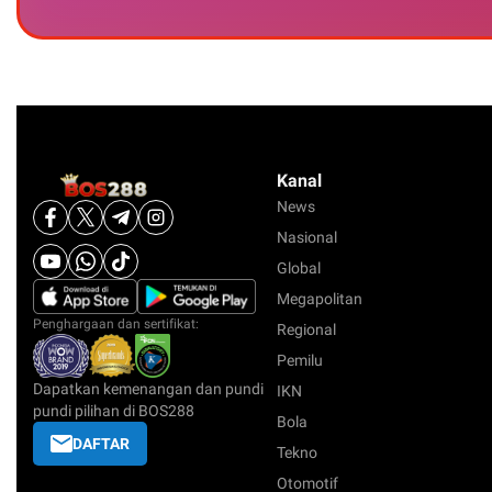
Kanal
News
Nasional
Global
Megapolitan
Penghargaan dan sertifikat:
Regional
Pemilu
Dapatkan kemenangan dan pundi
IKN
pundi pilihan di BOS288
Bola
DAFTAR
Tekno
Otomotif